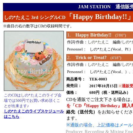
JAM STATION 通信販
「Happy Birthday!!
しの*たえこ 3rd シングルCD
※曲目の右の数字はCDの収録時間です。
1.
Happy Birthday!!
(5'00")
作詞/作曲：
しの*たえこ
編曲/
しの*
Personnel：
しの*たえこ(Vocal、Pf.
2.
Trick or Treat?
(4'18")
作詞/作曲：
しの*たえこ
編曲/
しの*
Personnel：
しの*たえこ(Vocal、）、東
商品番号：
TEK-0003
発売日：
2017年10月15日
※
通販受
価格：
680円（税・送料込み）
このCDはしの*たえこのライブ会
CDを通販でご注文下さる場合は
場では500円でお買い求め頂くこ
を「CD『Happy Birthday』購
とが出来ます♪
しの*たえこのライブスケジュール
絡先（送付先）
をお知らせくださ
はこちら
ます。
※通販の場合、上記価格はメール
Producer, Recording & Mixing E